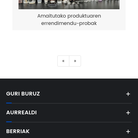
Amaitutako produktuaren
errendimendu-probak
«
»
GURI BURUZ
AURREALDI
BERRIAK