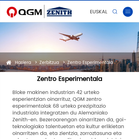
EUSKAL


Hasiera
Zerbitzua
Zentro Esperimentala
Zentro Esperimentala
Bloke makinen industrian 42 urteko
esperientzian oinarrituz, QGM zentro
esperimentalak 68 urteko prezipitazio
industriala integratzen du Alemaniako
Zenith-en. Bezeroarengan oinarritzen da, goi-
teknologiako talentuetan eta kultur erlikietan
oinarritzen da, eta zientzia, zorroztasuna eta