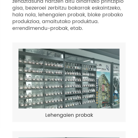
zehaztasuna hartzen ditu oinarrizko printzipio
gisa, bezeroei zerbitzu bakarrak eskaintzeko,
hala nola, lehengaien probak, bloke probako
produkzioa, amaitutako produktua.
errendimendu-probak, etab.
Lehengaien probak