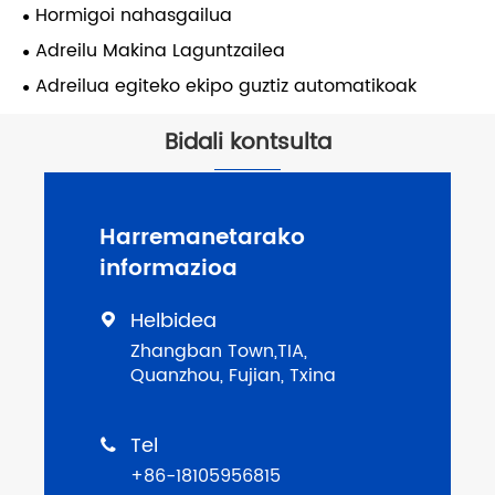
Hormigoi nahasgailua
Adreilu Makina Laguntzailea
Adreilua egiteko ekipo guztiz automatikoak
Bidali kontsulta
Harremanetarako
informazioa
Helbidea

Zhangban Town,TIA,
Quanzhou, Fujian, Txina
Tel

+86-18105956815