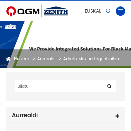
EUSKAL


Hasiera
Aurrealdi
Adreilu Makina Laguntzailea
Aurrealdi