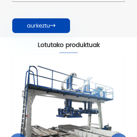
aurkeztu

Lotutako produktuak