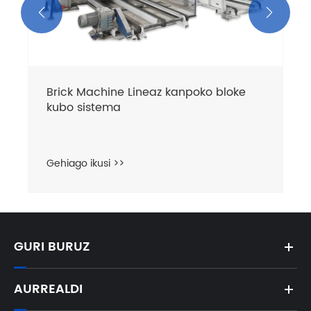


Brick Machine Lineaz kanpoko bloke
kubo sistema
Gehiago ikusi >>
GURI BURUZ
AURREALDI