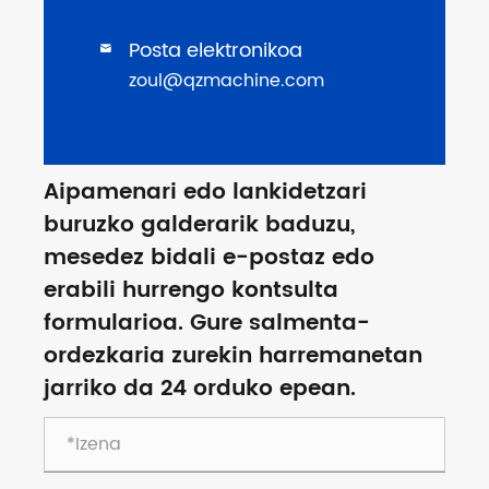
Posta elektronikoa

zoul@qzmachine.com
Aipamenari edo lankidetzari
buruzko galderarik baduzu,
mesedez bidali e-postaz edo
erabili hurrengo kontsulta
formularioa. Gure salmenta-
ordezkaria zurekin harremanetan
jarriko da 24 orduko epean.